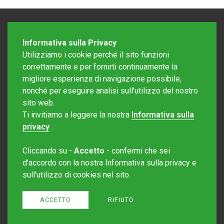
Informativa sulla Privacy
Utilizziamo i cookie perché il sito funzioni
correttamente e per fornirti continuamente la
migliore esperienza di navigazione possibile,
nonché per eseguire analisi sull'utilizzo del nostro
sito web.
Redazione Mattinonline
Ti invitiamo a leggere la nostra
Informativa sulla
Editore Rotostampa SA
redazione@mattinonline.ch
privacy
.
Normativa Privacy (GDPR)
Cliccando su -
Accetto
- confermi che sei
Sito creato da
Redesign
d'accordo con la nostra Informativa sulla privacy e
sull'utilizzo di cookies nel sito.
ACCETTO
RIFIUTO