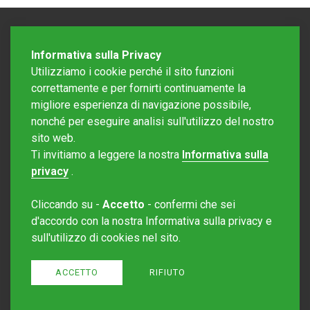
Informativa sulla Privacy
Utilizziamo i cookie perché il sito funzioni
correttamente e per fornirti continuamente la
migliore esperienza di navigazione possibile,
nonché per eseguire analisi sull'utilizzo del nostro
sito web.
Redazione Mattinonline
Ti invitiamo a leggere la nostra
Informativa sulla
Editore Rotostampa SA
redazione@mattinonline.ch
privacy
.
Normativa Privacy (GDPR)
Cliccando su -
Accetto
- confermi che sei
Sito creato da
Redesign
d'accordo con la nostra Informativa sulla privacy e
sull'utilizzo di cookies nel sito.
ACCETTO
RIFIUTO