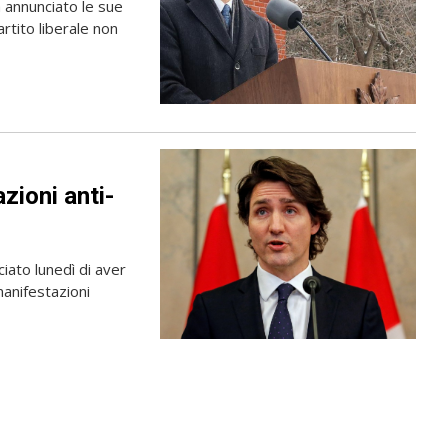
 annunciato le sue
artito liberale non
o
zioni anti-
iato lunedì di aver
manifestazioni