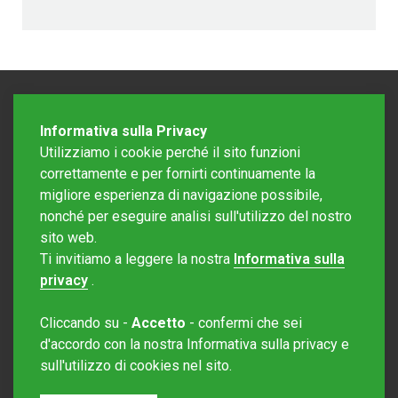
Informativa sulla Privacy
Utilizziamo i cookie perché il sito funzioni
correttamente e per fornirti continuamente la
migliore esperienza di navigazione possibile,
nonché per eseguire analisi sull'utilizzo del nostro
sito web.
Redazione Mattinonline
Ti invitiamo a leggere la nostra
Informativa sulla
Editore Rotostampa SA
redazione@mattinonline.ch
privacy
.
Normativa Privacy (GDPR)
Cliccando su -
Accetto
- confermi che sei
Sito creato da
Redesign
d'accordo con la nostra Informativa sulla privacy e
sull'utilizzo di cookies nel sito.