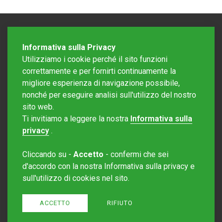
Informativa sulla Privacy
Utilizziamo i cookie perché il sito funzioni
correttamente e per fornirti continuamente la
migliore esperienza di navigazione possibile,
nonché per eseguire analisi sull'utilizzo del nostro
sito web.
Redazione Mattinonline
Ti invitiamo a leggere la nostra
Informativa sulla
Editore Rotostampa SA
redazione@mattinonline.ch
privacy
.
Normativa Privacy (GDPR)
Cliccando su -
Accetto
- confermi che sei
Sito creato da
Redesign
d'accordo con la nostra Informativa sulla privacy e
sull'utilizzo di cookies nel sito.
ACCETTO
RIFIUTO