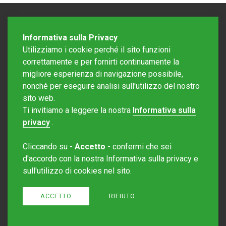
Informativa sulla Privacy
Utilizziamo i cookie perché il sito funzioni
correttamente e per fornirti continuamente la
migliore esperienza di navigazione possibile,
nonché per eseguire analisi sull'utilizzo del nostro
sito web.
Redazione Mattinonline
Ti invitiamo a leggere la nostra
Informativa sulla
Editore Rotostampa SA
redazione@mattinonline.ch
privacy
.
Normativa Privacy (GDPR)
Cliccando su -
Accetto
- confermi che sei
Sito creato da
Redesign
d'accordo con la nostra Informativa sulla privacy e
sull'utilizzo di cookies nel sito.
ACCETTO
RIFIUTO