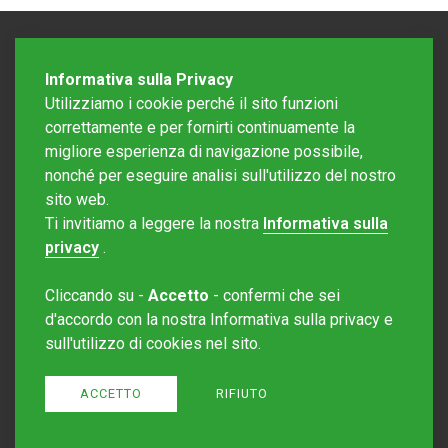
Informativa sulla Privacy
Utilizziamo i cookie perché il sito funzioni
correttamente e per fornirti continuamente la
migliore esperienza di navigazione possibile,
nonché per eseguire analisi sull'utilizzo del nostro
sito web.
Redazione Mattinonline
Ti invitiamo a leggere la nostra
Informativa sulla
Editore Rotostampa SA
redazione@mattinonline.ch
privacy
.
Normativa Privacy (GDPR)
Cliccando su -
Accetto
- confermi che sei
Sito creato da
Redesign
d'accordo con la nostra Informativa sulla privacy e
sull'utilizzo di cookies nel sito.
ACCETTO
RIFIUTO