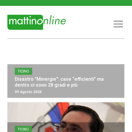
TICINO
Disastro "Minergie": case “efficienti” ma
dentro ci sono 28 gradi e più
09 Agosto 2026
TICINO