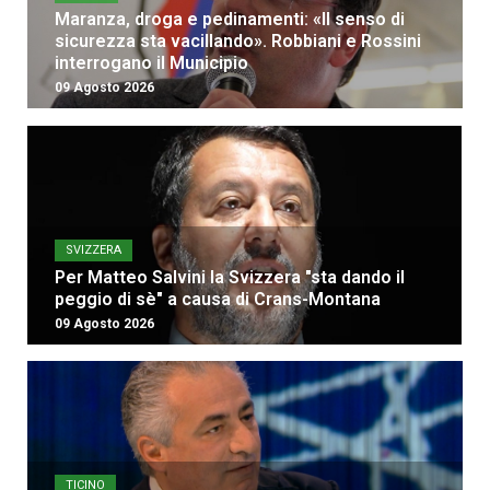
Maranza, droga e pedinamenti: «Il senso di
sicurezza sta vacillando». Robbiani e Rossini
interrogano il Municipio
09 Agosto 2026
SVIZZERA
Per Matteo Salvini la Svizzera "sta dando il
peggio di sè" a causa di Crans-Montana
09 Agosto 2026
TICINO