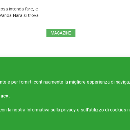
osa intenda fare, e
 Wanda Nara si trova
MAGAZINE
ente e per fornirti continuamente la migliore esperienza di navig
vacy
.
e Mattinonline
n la nostra Informativa sulla privacy e sull'utilizzo di cookies ne
Rotostampa SA
@mattinonline.ch
 Privacy (GDPR)