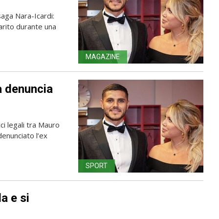
aga Nara-Icardi:
marito durante una
MAGAZINE
a denuncia
ci legali tra Mauro
denunciato l’ex
SPORT
a e si