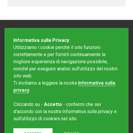
Informativa sulla Privacy
Utilizziamo i cookie perché il sito funzioni
correttamente e per fornirti continuamente la
migliore esperienza di navigazione possibile,
nonché per eseguire analisi sull'utilizzo del nostro
sito web.
Redazione Mattinonline
Ti invitiamo a leggere la nostra
Informativa sulla
Editore Rotostampa SA
redazione@mattinonline.ch
privacy
.
Normativa Privacy (GDPR)
Cliccando su -
Accetto
- confermi che sei
Sito creato da
Redesign
d'accordo con la nostra Informativa sulla privacy e
sull'utilizzo di cookies nel sito.