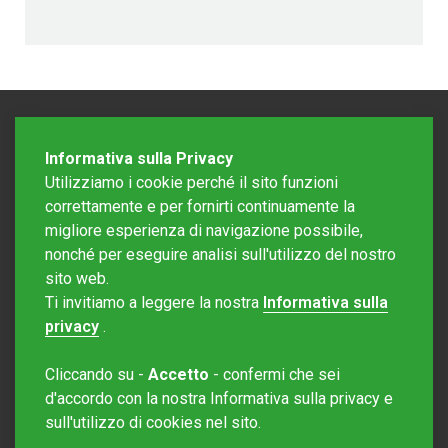
Informativa sulla Privacy
Utilizziamo i cookie perché il sito funzioni
correttamente e per fornirti continuamente la
migliore esperienza di navigazione possibile,
nonché per eseguire analisi sull'utilizzo del nostro
sito web.
Redazione Mattinonline
Ti invitiamo a leggere la nostra
Informativa sulla
Editore Rotostampa SA
redazione@mattinonline.ch
privacy
.
Normativa Privacy (GDPR)
Cliccando su -
Accetto
- confermi che sei
Sito creato da
Redesign
d'accordo con la nostra Informativa sulla privacy e
sull'utilizzo di cookies nel sito.