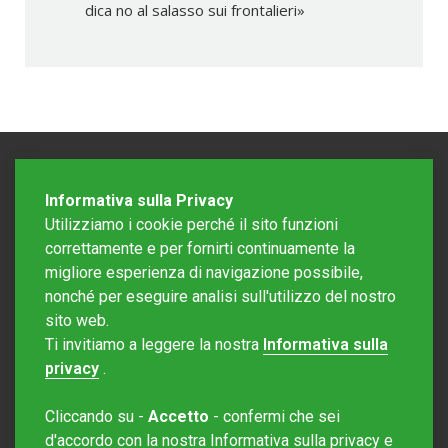
dica no al salasso sui frontalieri»
Informativa sulla Privacy
Utilizziamo i cookie perché il sito funzioni
correttamente e per fornirti continuamente la
migliore esperienza di navigazione possibile,
nonché per eseguire analisi sull'utilizzo del nostro
sito web.
Redazione Mattinonline
Ti invitiamo a leggere la nostra
Informativa sulla
Editore Rotostampa SA
redazione@mattinonline.ch
privacy
.
Normativa Privacy (GDPR)
Cliccando su -
Accetto
- confermi che sei
Sito creato da
Redesign
d'accordo con la nostra Informativa sulla privacy e