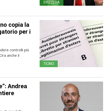
SVIZZERA
no copia la
gatorio per i
ndere controlli più
Ora anche il
TICINO
e”: Andrea
ntiere