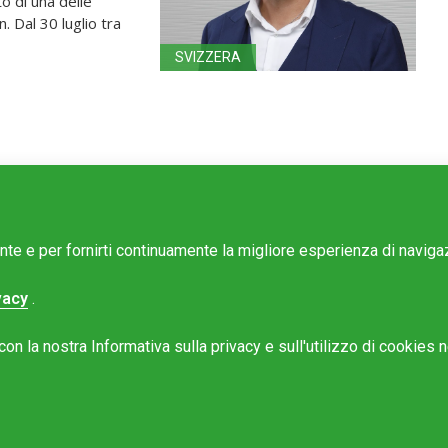
o di una delle
. Dal 30 luglio tra
SVIZZERA
ente e per fornirti continuamente la migliore esperienza di navig
vacy
.
e Mattinonline
n la nostra Informativa sulla privacy e sull'utilizzo di cookies ne
Rotostampa SA
@mattinonline.ch
 Privacy (GDPR)