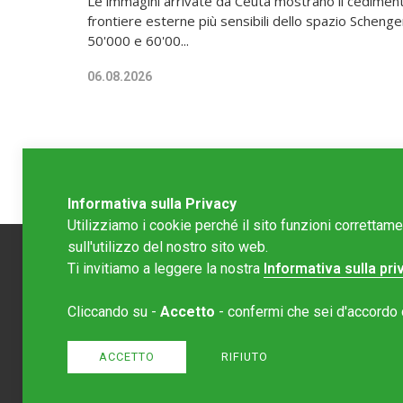
Le immagini arrivate da Ceuta mostrano il cediment
frontiere esterne più sensibili dello spazio Schengen
50'000 e 60'00...
06.08.2026
Informativa sulla Privacy
Utilizziamo i cookie perché il sito funzioni correttam
sull'utilizzo del nostro sito web.
Ti invitiamo a leggere la nostra
Informativa sulla pri
Redazion
Cliccando su -
Accetto
- confermi che sei d'accordo co
Editore 
redazione
Normativa
ACCETTO
RIFIUTO