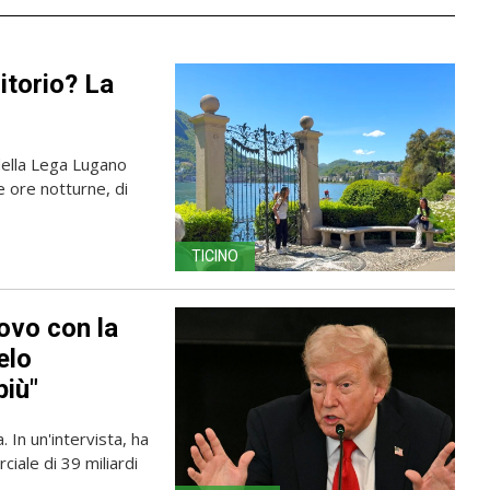
itorio? La
 della Lega Lugano
e ore notturne, di
TICINO
ovo con la
elo
più"
 In un'intervista, ha
ciale di 39 miliardi