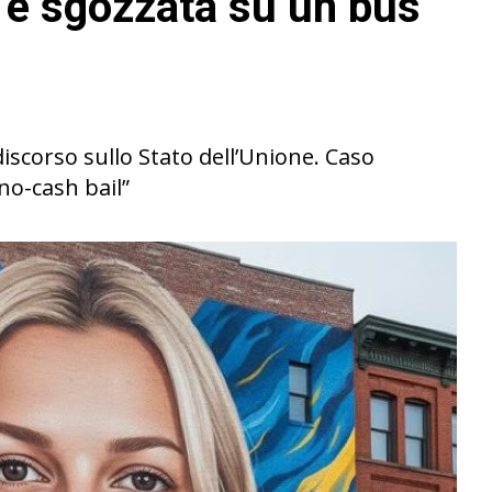
a e sgozzata su un bus
iscorso sullo Stato dell’Unione. Caso
“no-cash bail”