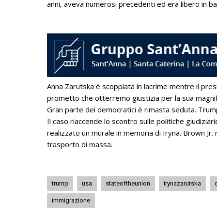
anni, aveva numerosi precedenti ed era libero in base
Anna Zarutska è scoppiata in lacrime mentre il pre
prometto che otterremo giustizia per la sua magnifica 
Gran parte dei democratici è rimasta seduta. Trump
Il caso riaccende lo scontro sulle politiche giudiziar
realizzato un murale in memoria di Iryna. Brown Jr. 
trasporto di massa.
trump
usa
stateoftheunion
irynazarutska
immigrazione