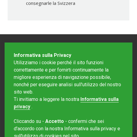
consegnarle la Svizzera
Informativa sulla Privacy
Utilizziamo i cookie perché il sito funzioni
correttamente e per fornirti continuamente la
migliore esperienza di navigazione possibile,
nonché per eseguire analisi sull'utilizzo del nostro
sito web.
Redazione Mattinonline
Ti invitiamo a leggere la nostra
Informativa sulla
Editore Rotostampa SA
redazione@mattinonline.ch
privacy
.
Normativa Privacy (GDPR)
Cliccando su -
Accetto
- confermi che sei
Sito creato da
Redesign
d'accordo con la nostra Informativa sulla privacy e
sull'utilizzo di cookies nel sito.