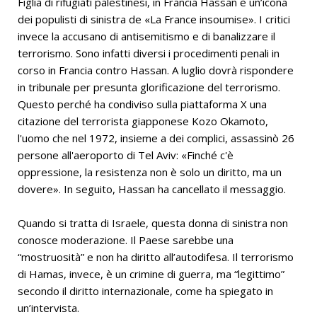
Figlia di rifugiati palestinesi, in Francia Hassan è un’icona
dei populisti di sinistra de «La France insoumise». I critici
invece la accusano di antisemitismo e di banalizzare il
terrorismo. Sono infatti diversi i procedimenti penali in
corso in Francia contro Hassan. A luglio dovrà rispondere
in tribunale per presunta glorificazione del terrorismo.
Questo perché ha condiviso sulla piattaforma X una
citazione del terrorista giapponese Kozo Okamoto,
l'uomo che nel 1972, insieme a dei complici, assassinò 26
persone all'aeroporto di Tel Aviv: «Finché c'è
oppressione, la resistenza non è solo un diritto, ma un
dovere». In seguito, Hassan ha cancellato il messaggio.
Quando si tratta di Israele, questa donna di sinistra non
conosce moderazione. Il Paese sarebbe una
“mostruosità” e non ha diritto all’autodifesa. Il terrorismo
di Hamas, invece, è un crimine di guerra, ma “legittimo”
secondo il diritto internazionale, come ha spiegato in
un’intervista.