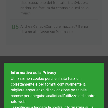
disoccupazione dei frontalieri, la Svizzera
rischia una fattura da centinaia di milioni di
franchi
05
Andrea Censi: «Cornuti e mazziati? Berna
dica no al salasso sui frontalieri»
Informativa sulla Privacy
Utilizziamo i cookie perché il sito funzioni
correttamente e per fornirti continuamente la
migliore esperienza di navigazione possibile,
nonché per eseguire analisi sull'utilizzo del nostro
sito web.
Redazione Mattinonline
Ti invitiamo a leggere la nostra
Informativa sulla
Editore Rotostampa SA