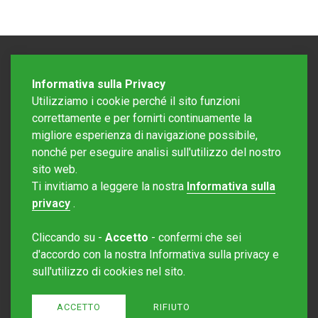
Informativa sulla Privacy
Utilizziamo i cookie perché il sito funzioni
correttamente e per fornirti continuamente la
migliore esperienza di navigazione possibile,
nonché per eseguire analisi sull'utilizzo del nostro
sito web.
Redazione Mattinonline
Ti invitiamo a leggere la nostra
Informativa sulla
Editore Rotostampa SA
redazione@mattinonline.ch
privacy
.
Normativa Privacy (GDPR)
Cliccando su -
Accetto
- confermi che sei
Sito creato da
Redesign
d'accordo con la nostra Informativa sulla privacy e
sull'utilizzo di cookies nel sito.
ACCETTO
RIFIUTO