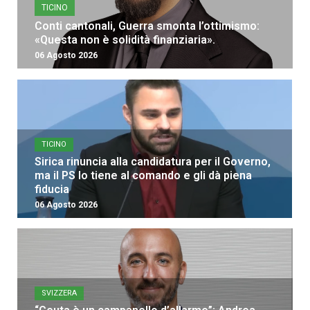
TICINO
Conti cantonali, Guerra smonta l’ottimismo:
«Questa non è solidità finanziaria».
06 Agosto 2026
TICINO
Sirica rinuncia alla candidatura per il Governo,
ma il PS lo tiene al comando e gli dà piena
fiducia
06 Agosto 2026
SVIZZERA