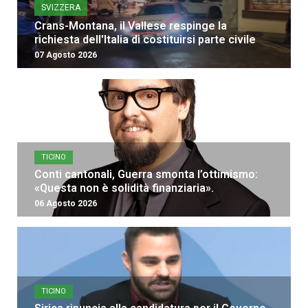
SVIZZERA
Crans-Montana, il Vallese respinge la
richiesta dell'Italia di costituirsi parte civile
07 Agosto 2026
TICINO
Conti cantonali, Guerra smonta l’ottimismo:
«Questa non è solidità finanziaria».
06 Agosto 2026
TICINO