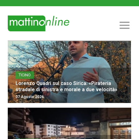
TICINO
Lorenzo Quadri sul caso Sirica: «Pirateria
stradale di sinistra e morale a due velocità»
07 Agosto 2026