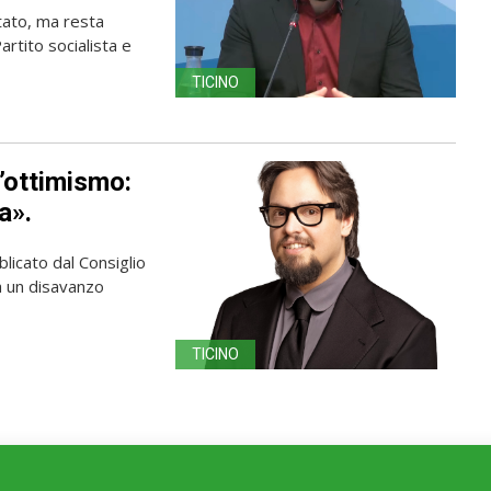
 Stato, ma resta
rtito socialista e
TICINO
’ottimismo:
a».
licato dal Consiglio
ma un disavanzo
TICINO