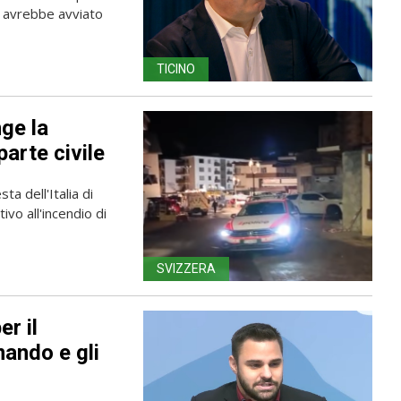
se avrebbe avviato
TICINO
ge la
 parte civile
ta dell'Italia di
ivo all'incendio di
SVIZZERA
er il
mando e gli