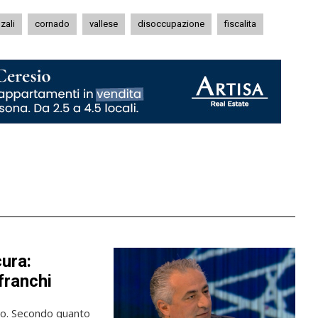
zali
cornado
vallese
disoccupazione
fiscalita
cura:
franchi
ico. Secondo quanto