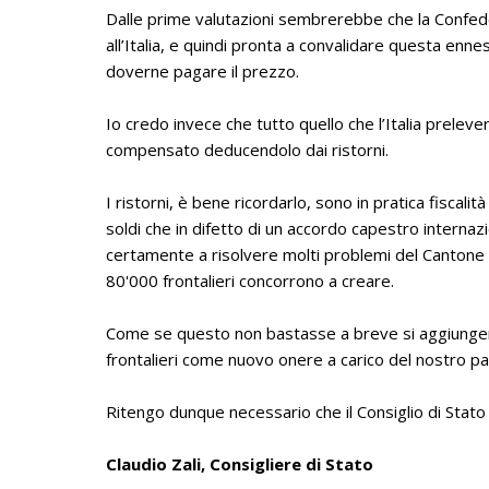
Dalle prime valutazioni sembrerebbe che la Confede
all’Italia, e quindi pronta a convalidare questa enn
doverne pagare il prezzo.
Io credo invece che tutto quello che l’Italia prelever
compensato deducendolo dai ristorni.
I ristorni, è bene ricordarlo, sono in pratica fiscal
soldi che in difetto di un accordo capestro intern
certamente a risolvere molti problemi del Cantone co
80'000 frontalieri concorrono a creare.
Come se questo non bastasse a breve si aggiungerà
frontalieri come nuovo onere a carico del nostro p
Ritengo dunque necessario che il Consiglio di Stato to
Claudio Zali, Consigliere di Stato