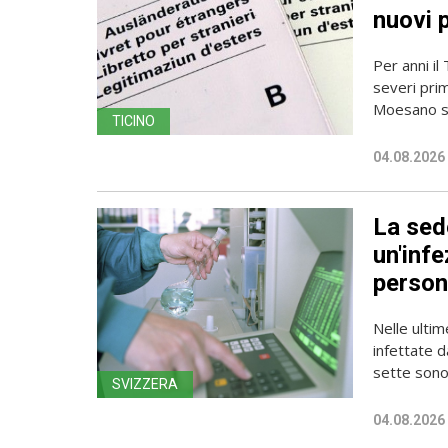
nuovi 
Per anni il
severi pri
Moesano se
TICINO
04.08.2026
La sede
un'infe
person
Nelle ulti
infettate d
sette sono 
SVIZZERA
04.08.2026