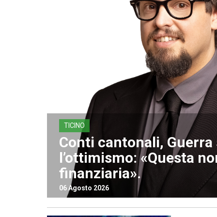
TICINO
Conti cantonali, Guerr
l’ottimismo: «Questa non
finanziaria».
06 Agosto 2026