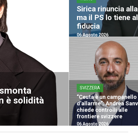
Sirica rinuncia all
ma il PS lo tiene 
fiducia
06 Agosto 2026
a smonta
SVIZZERA
“Ceuta è un campanello
 è solidità
d’allarme”: Andrea San
chiede controlli alle
frontiere svizzere
06 Agosto 2026