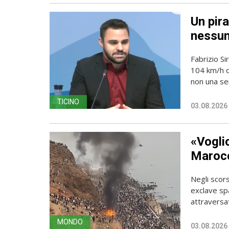
Un pira
nessun
Fabrizio Si
104 km/h do
non una sem
TICINO
03.08.2026
«Vogli
Marocc
Negli scors
exclave spa
attraversato
MONDO
03.08.2026