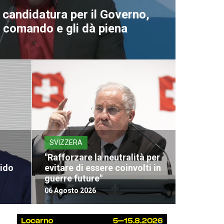
a candidatura per il Governo,
al comando e gli dà piena
SVIZZERA
"Rafforzare la neutralità per
vido
evitare di essere coinvolti in
guerre future"
06 Agosto 2026