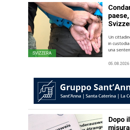
Condan
paese, 
Svizze
Un cittadin
in custodia
una sentenz
SVIZZERA
05.08.2026
Dopo i
misura 