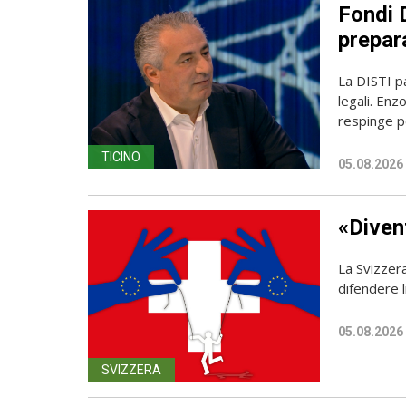
Fondi D
prepara
La DISTI pa
legali. Enz
respinge p
TICINO
05.08.2026
«Diven
La Svizzer
difendere l
05.08.2026
SVIZZERA