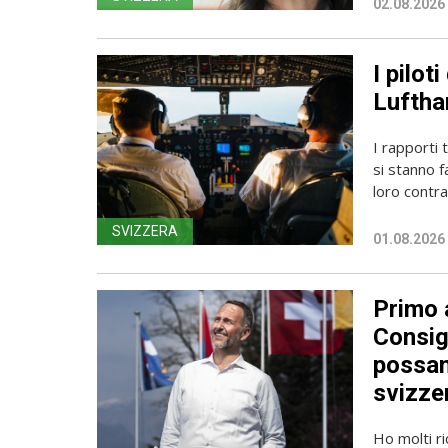
02.08.2026
I pilot
Luftha
I rapporti 
si stanno f
loro contrat
SVIZZERA
01.08.2026
Primo a
Consig
possan
svizzer
Ho molti r