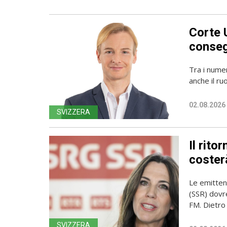
Corte 
conseg
Tra i numer
anche il ru
02.08.2026
SVIZZERA
Il rito
coster
Le emittent
(SSR) dovr
FM. Dietro l
SVIZZERA