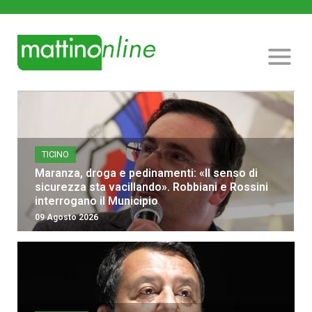
TICINO
Maranza, droga e pedinamenti: «Il senso di
sicurezza sta vacillando». Robbiani e Rossini
interrogano il Municipio
09 Agosto 2026