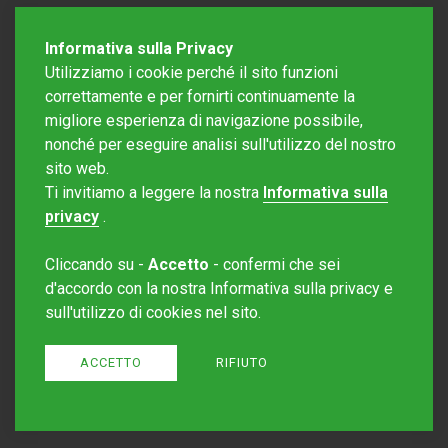
Informativa sulla Privacy
Utilizziamo i cookie perché il sito funzioni
correttamente e per fornirti continuamente la
migliore esperienza di navigazione possibile,
nonché per eseguire analisi sull'utilizzo del nostro
sito web.
Redazione Mattinonline
Ti invitiamo a leggere la nostra
Informativa sulla
Editore Rotostampa SA
redazione@mattinonline.ch
privacy
.
Normativa Privacy (GDPR)
Cliccando su -
Accetto
- confermi che sei
Sito creato da
Redesign
d'accordo con la nostra Informativa sulla privacy e
sull'utilizzo di cookies nel sito.
ACCETTO
RIFIUTO