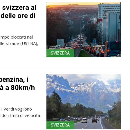
e svizzera al
delle ore di
empo bloccati nel
delle strade (USTRA),
SVIZZERA
benzina, i
ità a 80km/h
 i Verdi vogliono
o i limiti di velocità
SVIZZERA