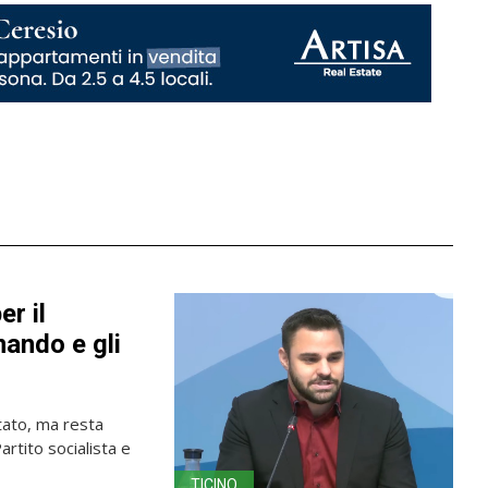
er il
mando e gli
 Stato, ma resta
rtito socialista e
TICINO