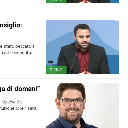
nsiglio:
, è stato beccato a
tre il consentito:
TICINO
ega di domani”
 Claudio Zali,
unione di ieri sera,