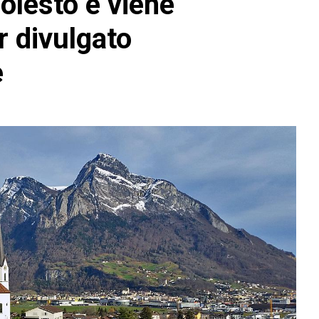
molesto e viene
r divulgato
e