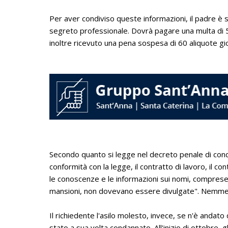
Per aver condiviso queste informazioni, il padre è s
segreto professionale. Dovrà pagare una multa di 5
inoltre ricevuto una pena sospesa di 60 aliquote gio
Secondo quanto si legge nel decreto penale di con
conformità con la legge, il contratto di lavoro, il con
le conoscenze e le informazioni sui nomi, comprese f
mansioni, non dovevano essere divulgate". Nemmeno p
Il richiedente l'asilo molesto, invece, se n'è andat
stato a sua volta condannato. All'inizio di ottobre, gl