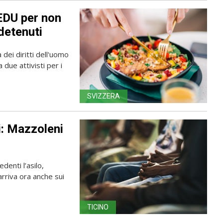
EDU per non
detenuti
dei diritti dell'uomo
 due attivisti per i
SVIZZERA
ti: Mazzoleni
edenti l’asilo,
arriva ora anche sui
TICINO