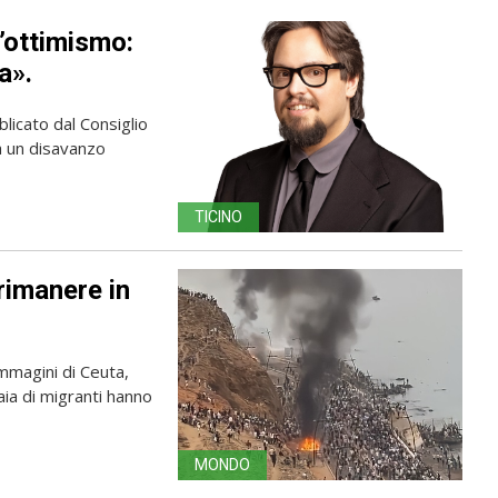
’ottimismo:
a».
licato dal Consiglio
ma un disavanzo
TICINO
rimanere in
immagini di Ceuta,
aia di migranti hanno
MONDO