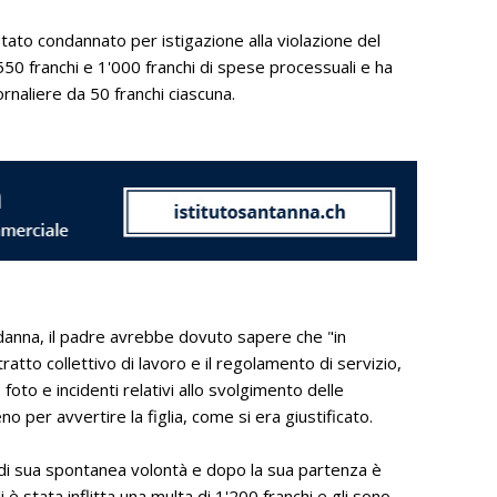
tato condannato per istigazione alla violazione del
50 franchi e 1'000 franchi di spese processuali e ha
rnaliere da 50 franchi ciascuna.
danna, il padre avrebbe dovuto sapere che "in
tratto collettivo di lavoro e il regolamento di servizio,
oto e incidenti relativi allo svolgimento delle
er avvertire la figlia, come si era giustificato.
o di sua spontanea volontà e dopo la sua partenza è
i è stata inflitta una multa di 1'200 franchi e gli sono