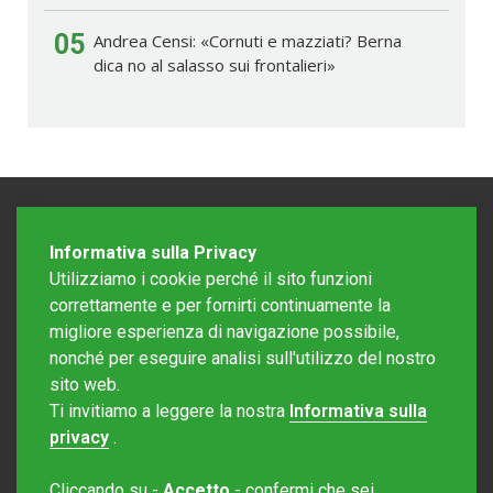
05
Andrea Censi: «Cornuti e mazziati? Berna
dica no al salasso sui frontalieri»
Informativa sulla Privacy
Utilizziamo i cookie perché il sito funzioni
correttamente e per fornirti continuamente la
migliore esperienza di navigazione possibile,
nonché per eseguire analisi sull'utilizzo del nostro
sito web.
Redazione Mattinonline
Ti invitiamo a leggere la nostra
Informativa sulla
Editore Rotostampa SA
redazione@mattinonline.ch
privacy
.
Normativa Privacy (GDPR)
Cliccando su -
Accetto
- confermi che sei