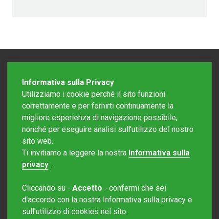
Informativa sulla Privacy
Utilizziamo i cookie perché il sito funzioni
correttamente e per fornirti continuamente la
migliore esperienza di navigazione possibile,
nonché per eseguire analisi sull'utilizzo del nostro
sito web.
Redazione Mattinonline
Ti invitiamo a leggere la nostra
Informativa sulla
Editore Rotostampa SA
redazione@mattinonline.ch
privacy
.
Normativa Privacy (GDPR)
Cliccando su -
Accetto
- confermi che sei
Sito creato da
Redesign
d'accordo con la nostra Informativa sulla privacy e
sull'utilizzo di cookies nel sito.