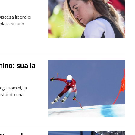
iscesa libera di
olata su una
hino: sua la
li uomini, la
uistando una