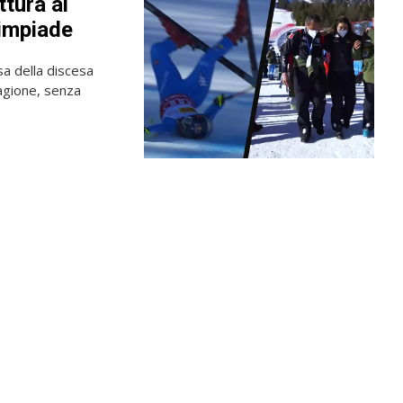
ttura al
limpiade
a della discesa
tagione, senza