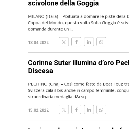
scivolone della Goggia
MILANO (Italia) – Abituata a domare le piste della D
Coppa del Mondo, questa volta Sofia Goggia è sciv
domanda durante un’i...
18.04.2022
Corinne Suter illumina d’oro Pec
Discesa
PECHINO (Cina) – Così come fatto da Beat Feuz tra g
Svizzera cala il bis anche in campo femminile, conq
straordinaria medaglia d&rsq...
15.02.2022