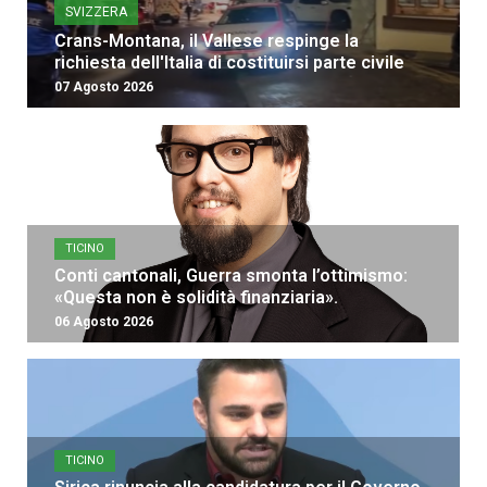
SVIZZERA
Crans-Montana, il Vallese respinge la
richiesta dell'Italia di costituirsi parte civile
07 Agosto 2026
TICINO
Conti cantonali, Guerra smonta l’ottimismo:
«Questa non è solidità finanziaria».
06 Agosto 2026
TICINO