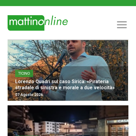
TICINO
Lorenzo Quadri sul caso Sirica: «Pirateria
stradale di sinistra e morale a due velocità»
07 Agosto 2026