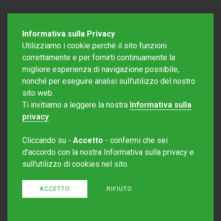
Informativa sulla Privacy
Utilizziamo i cookie perché il sito funzioni
correttamente e per fornirti continuamente la
migliore esperienza di navigazione possibile,
nonché per eseguire analisi sull'utilizzo del nostro
sito web.
Redazione Mattinonline
Ti invitiamo a leggere la nostra
Informativa sulla
Editore Rotostampa SA
redazione@mattinonline.ch
privacy
.
Normativa Privacy (GDPR)
Cliccando su -
Accetto
- confermi che sei
Sito creato da
Redesign
d'accordo con la nostra Informativa sulla privacy e
sull'utilizzo di cookies nel sito.
ACCETTO
RIFIUTO