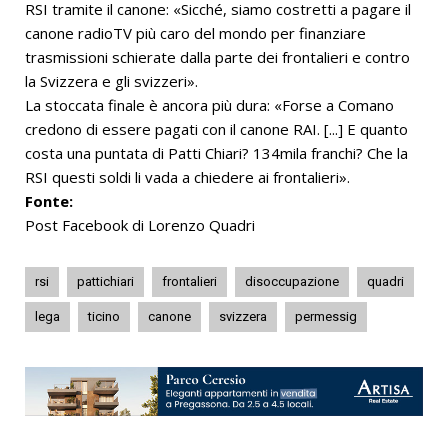
RSI tramite il canone: «Sicché, siamo costretti a pagare il
canone radioTV più caro del mondo per finanziare
trasmissioni schierate dalla parte dei frontalieri e contro
la Svizzera e gli svizzeri».
La stoccata finale è ancora più dura: «Forse a Comano
credono di essere pagati con il canone RAI. [...] E quanto
costa una puntata di Patti Chiari? 134mila franchi? Che la
RSI questi soldi li vada a chiedere ai frontalieri».
Fonte:
Post Facebook di Lorenzo Quadri
rsi
pattichiari
frontalieri
disoccupazione
quadri
lega
ticino
canone
svizzera
permessig