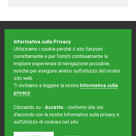
Informativa sulla Privacy
Utilizziamo i cookie perché il sito funzioni
correttamente e per fornirti continuamente la
migliore esperienza di navigazione possibile,
nonché per eseguire analisi sull'utilizzo del nostro
sito web.
Redazione Mattinonline
Ti invitiamo a leggere la nostra
Informativa sulla
Editore Rotostampa SA
redazione@mattinonline.ch
privacy
.
Normativa Privacy (GDPR)
Cliccando su -
Accetto
- confermi che sei
Sito creato da
Redesign
d'accordo con la nostra Informativa sulla privacy e
sull'utilizzo di cookies nel sito.