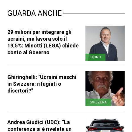
GUARDA ANCHE
29 milioni per integrare gli
ucraini, ma lavora solo il
19,5%: Minotti (LEGA) chiede
conto al Governo
TICINO
Ghiringhelli: "Ucraini maschi
in Svizzera: rifugiati o
disertori?"
SVIZZERA
Andrea Giudici (UDC): “La
conferenza si è rivelata un