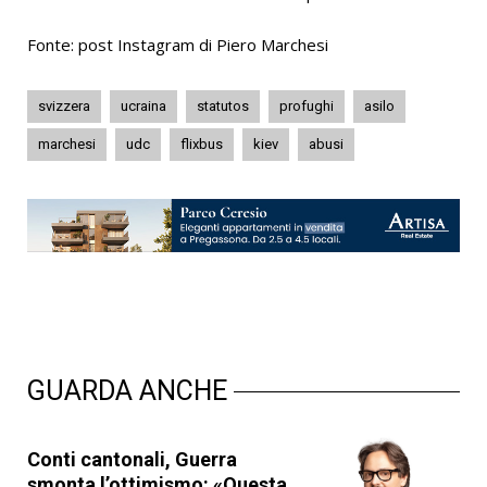
Fonte: post Instagram di Piero Marchesi
svizzera
ucraina
statutos
profughi
asilo
marchesi
udc
flixbus
kiev
abusi
GUARDA ANCHE
Conti cantonali, Guerra
smonta l’ottimismo: «Questa