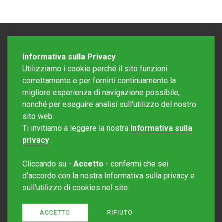
Informativa sulla Privacy
Utilizziamo i cookie perché il sito funzioni
correttamente e per fornirti continuamente la
migliore esperienza di navigazione possibile,
nonché per eseguire analisi sull'utilizzo del nostro
sito web.
Redazione Mattinonline
Ti invitiamo a leggere la nostra
Informativa sulla
Editore Rotostampa SA
redazione@mattinonline.ch
privacy
.
Normativa Privacy (GDPR)
Cliccando su -
Accetto
- confermi che sei
Sito creato da
Redesign
d'accordo con la nostra Informativa sulla privacy e
sull'utilizzo di cookies nel sito.
ACCETTO
RIFIUTO