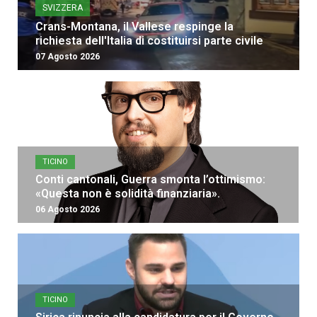
SVIZZERA
Crans-Montana, il Vallese respinge la
richiesta dell'Italia di costituirsi parte civile
07 Agosto 2026
TICINO
Conti cantonali, Guerra smonta l’ottimismo:
«Questa non è solidità finanziaria».
06 Agosto 2026
TICINO