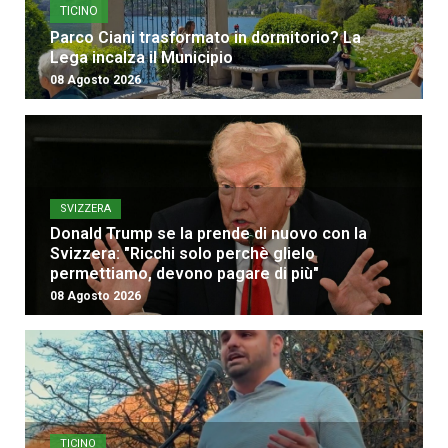
TICINO
Parco Ciani trasformato in dormitorio? La
Lega incalza il Municipio
08 Agosto 2026
SVIZZERA
Donald Trump se la prende di nuovo con la
Svizzera: "Ricchi solo perchè glielo
permettiamo, devono pagare di più"
08 Agosto 2026
TICINO