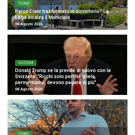
TICINO
Parco Ciani trasformato in dormitorio? La
Lega incalza il Municipio
08 Agosto 2026
SVIZZERA
Donald Trump se la prende di nuovo con la
Svizzera: "Ricchi solo perchè glielo
permettiamo, devono pagare di più"
08 Agosto 2026
TICINO