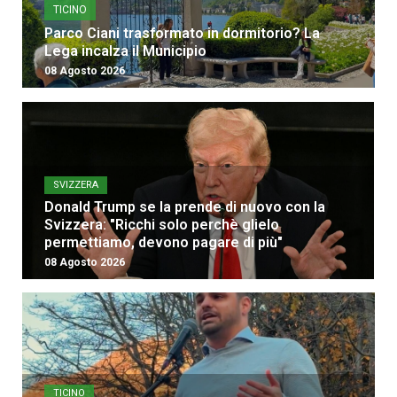
TICINO
Parco Ciani trasformato in dormitorio? La
Lega incalza il Municipio
08 Agosto 2026
SVIZZERA
Donald Trump se la prende di nuovo con la
Svizzera: "Ricchi solo perchè glielo
permettiamo, devono pagare di più"
08 Agosto 2026
TICINO