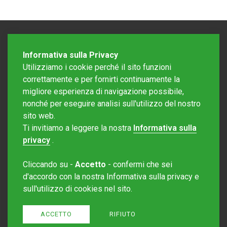
Informativa sulla Privacy
Utilizziamo i cookie perché il sito funzioni
correttamente e per fornirti continuamente la
migliore esperienza di navigazione possibile,
nonché per eseguire analisi sull'utilizzo del nostro
sito web.
Redazione Mattinonline
Ti invitiamo a leggere la nostra
Informativa sulla
Editore Rotostampa SA
redazione@mattinonline.ch
privacy
.
Normativa Privacy (GDPR)
Cliccando su -
Accetto
- confermi che sei
Sito creato da
Redesign
d'accordo con la nostra Informativa sulla privacy e
sull'utilizzo di cookies nel sito.
ACCETTO
RIFIUTO