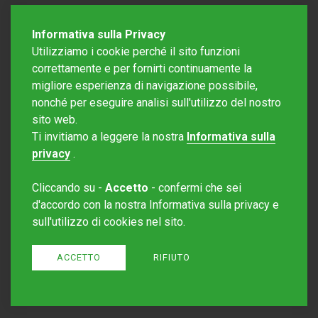
Informativa sulla Privacy
Utilizziamo i cookie perché il sito funzioni
correttamente e per fornirti continuamente la
migliore esperienza di navigazione possibile,
nonché per eseguire analisi sull'utilizzo del nostro
sito web.
Redazione Mattinonline
Ti invitiamo a leggere la nostra
Informativa sulla
Editore Rotostampa SA
redazione@mattinonline.ch
privacy
.
Normativa Privacy (GDPR)
Cliccando su -
Accetto
- confermi che sei
Sito creato da
Redesign
d'accordo con la nostra Informativa sulla privacy e
sull'utilizzo di cookies nel sito.
ACCETTO
RIFIUTO