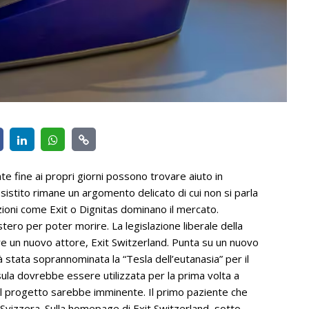
 fine ai propri giorni possono trovare aiuto in
ssistito rimane un argomento delicato di cui non si parla
zioni come Exit o Dignitas dominano il mercato.
o per poter morire. La legislazione liberale della
re un nuovo attore, Exit Switzerland. Punta su un nuovo
 stata soprannominata la “Tesla dell’eutanasia” per il
sula dovrebbe essere utilizzata per la prima volta a
 del progetto sarebbe imminente. Il primo paziente che
 Svizzera. Sulla homepage di Exit Switzerland, sotto