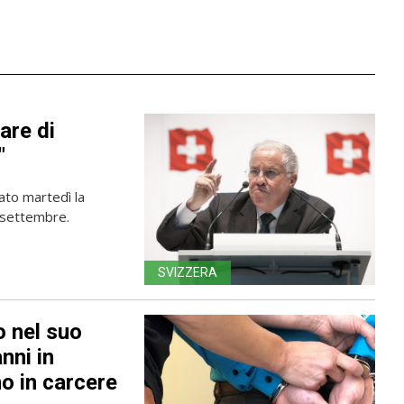
are di
"
iato martedì la
 settembre.
SVIZZERA
o nel suo
nni in
o in carcere