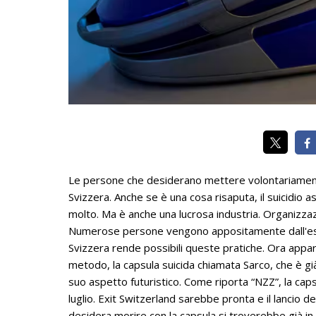
Le persone che desiderano mettere volontariamente
Svizzera. Anche se è una cosa risaputa, il suicidio a
molto. Ma è anche una lucrosa industria. Organizza
Numerose persone vengono appositamente dall'ester
Svizzera rende possibili queste pratiche. Ora appa
metodo, la capsula suicida chiamata Sarco, che è già
suo aspetto futuristico. Come riporta “NZZ”, la cap
luglio. Exit Switzerland sarebbe pronta e il lancio
desidera morire con la capsula si troverebbe già in