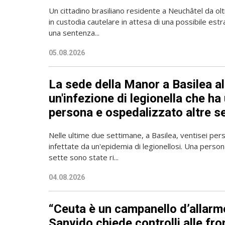
Un cittadino brasiliano residente a Neuchâtel da olt
in custodia cautelare in attesa di una possibile est
una sentenza...
05.08.2026
La sede della Manor a Basilea al
un'infezione di legionella che ha
persona e ospedalizzato altre s
Nelle ultime due settimane, a Basilea, ventisei pe
infettate da un'epidemia di legionellosi. Una perso
sette sono state ri...
04.08.2026
“Ceuta è un campanello d’allarm
Sanvido chiede controlli alle fro