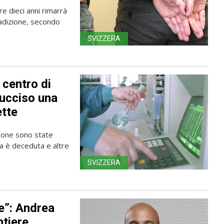
re dieci anni rimarrà
radizione, secondo
SVIZZERA
 centro di
 ucciso una
ette
rsone sono state
na è deceduta e altre
SVIZZERA
e”: Andrea
ntiere