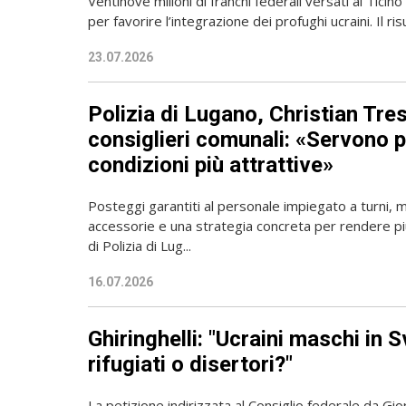
Ventinove milioni di franchi federali versati al Ticino
per favorire l’integrazione dei profughi ucraini. Il risu
23.07.2026
Polizia di Lugano, Christian Tres
consiglieri comunali: «Servono 
condizioni più attrattive»
Posteggi garantiti al personale impiegato a turni, mi
accessorie e una strategia concreta per rendere più
di Polizia di Lug...
16.07.2026
Ghiringhelli: "Ucraini maschi in S
rifugiati o disertori?"
La petizione indirizzata al Consiglio federale da Gior