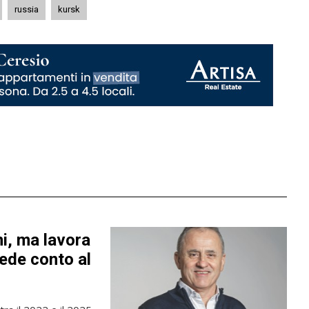
russia
kursk
ni, ma lavora
iede conto al