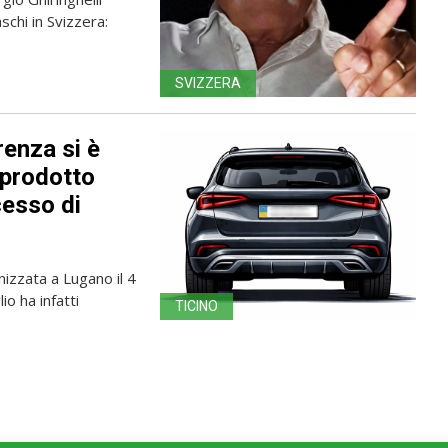
schi in Svizzera:
SVIZZERA
renza si è
 prodotto
cesso di
nizzata a Lugano il 4
io ha infatti
TICINO