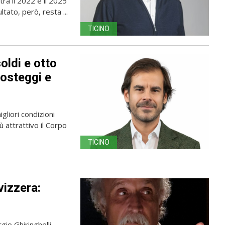
 tra il 2022 e il 2025
ltato, però, resta ...
TICINO
oldi e otto
posteggi e
gliori condizioni
 attrattivo il Corpo
TICINO
vizzera:
gio Ghiringhelli