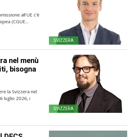
omissione all’UE c’è
uropea (CGUE...
SVIZZERA
tra nel menù
iti, bisogna
re la Svizzera nel
 luglio 2026, i
SVIZZERA
al DECS,