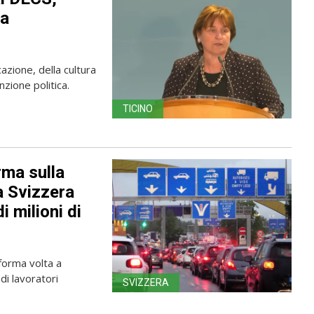
la
azione, della cultura
zione politica.
TICINO
rma sulla
a Svizzera
i milioni di
forma volta a
di lavoratori
SVIZZERA