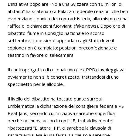
L’iniziativa popolare “No a una Svizzera con 10 milioni di
abitanti” ha scatenato a Palazzo federale reazioni che ben
evidenziano il panico dei contrari: isteria, allarmismo e una
raffica di dichiarazioni fuorvianti (fake news). Dopo ore di
dibattito-fiume in Consiglio nazionale lo scorso
settembre, il dossier è approdato agli Stati, dove il
copione non è cambiato: posizioni preconfezionate e
teatrino in favore di telecamera.
Il controprogetto di cui qualcuno (l'ex PPD) favoleggiava,
ovviamente non si è concretizzato, trattandosi di uno
specchietto per le allodole.
Il livello del dibattito ha toccato punte surreali.
Emblematica la dichiarazione del consigliere federale PS
Beat Jans, secondo cui l’iniziativa sarebbe superflua
perché nei nuovi accordi con l'UE, truffaldinamente
ribattezzati “Bilaterali III”, ci sarebbe la clausola di
salvaguardia. Ma è una farsa. La clausola sarebbe