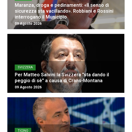
Maranza, droga e pedinamenti: «Il senso di
sicurezza sta vacillando». Robbiani e Rossini
interrogano il Municipio
09 Agosto 2026
SVIZZERA
Per Matteo Salvini la Svizzera "sta dando il
peggio di sè" a causa di Crans-Montana
09 Agosto 2026
TICINO