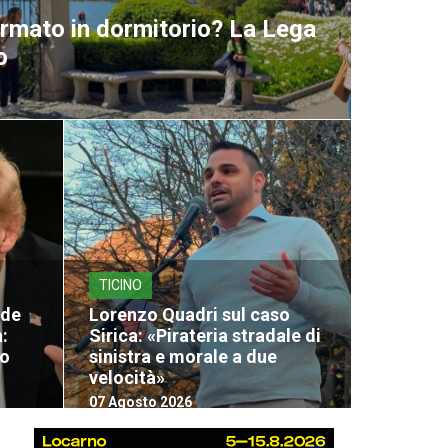
ormato in dormitorio? La Lega
o
TICINO
nde
Lorenzo Quadri sul caso
:
Sirica: «Pirateria stradale di
lo
sinistra e morale a due
velocità»
07 Agosto 2026