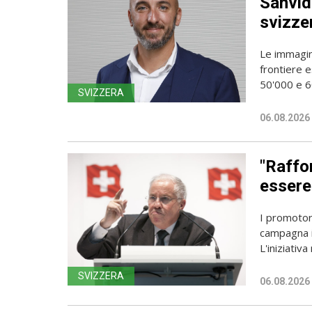
Sanvido
svizze
Le immagin
frontiere e
50'000 e 60
SVIZZERA
06.08.2026
"Raffor
essere 
I promotori
campagna i
L'iniziativa 
SVIZZERA
06.08.2026