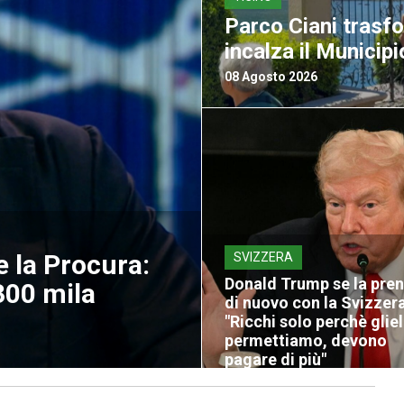
Parco Ciani trasf
incalza il Municipi
08 Agosto 2026
e la Procura:
SVIZZERA
Donald Trump se la pre
00 mila
di nuovo con la Svizzera
"Ricchi solo perchè glie
permettiamo, devono
pagare di più"
08 Agosto 2026