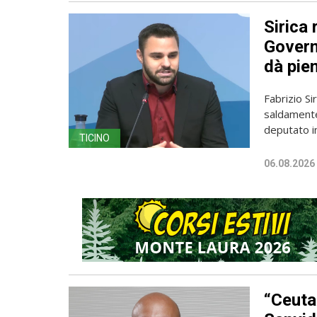
Sirica 
Governo
dà pien
Fabrizio Sir
saldamente
deputato in
TICINO
06.08.2026
“Ceuta