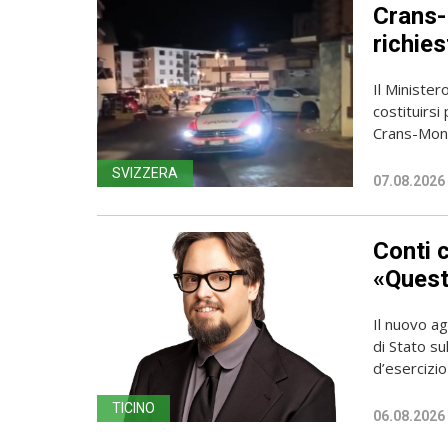
Crans-
richies
Il Ministero
costituirsi
Crans-Mont
SVIZZERA
07.08.2026
Conti 
«Questa
Il nuovo ag
di Stato su
d’esercizio 
TICINO
06.08.2026