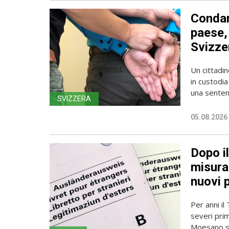
Condan
paese, 
Svizze
Un cittadin
in custodia
una sentenz
SVIZZERA
05.08.2026
Dopo i
misura 
nuovi 
Per anni il
severi pri
Moesano se