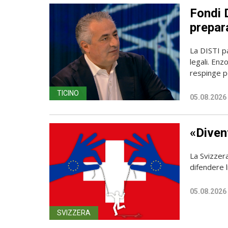
Fondi D
prepara
La DISTI pa
legali. Enz
respinge p
TICINO
05.08.2026
«Diven
La Svizzer
difendere l
05.08.2026
SVIZZERA