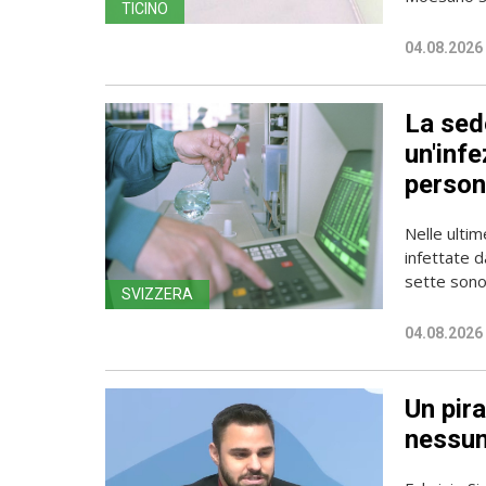
TICINO
04.08.2026
La sede
un'infe
person
Nelle ulti
infettate d
sette sono 
SVIZZERA
04.08.2026
Un pira
nessun