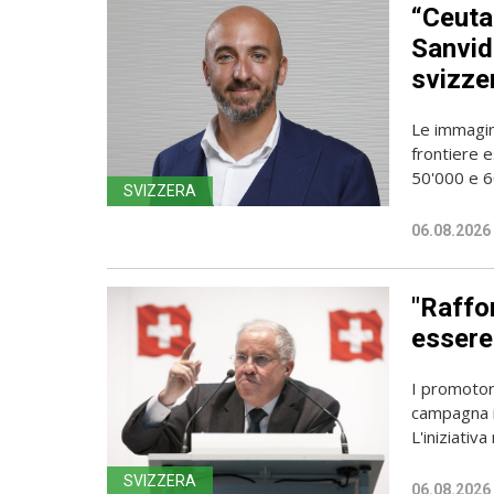
“Ceuta
Sanvido
svizze
Le immagin
frontiere e
50'000 e 60
SVIZZERA
06.08.2026
"Raffor
essere 
I promotori
campagna i
L'iniziativa 
SVIZZERA
06.08.2026