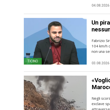
04.08.2026
Un pira
nessun
Fabrizio Si
104 km/h do
non una sem
TICINO
03.08.2026
«Vogli
Marocc
Negli scors
exclave spa
attraversato