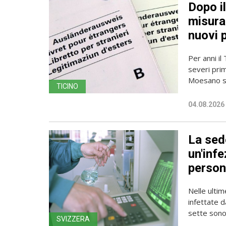
Dopo i
misura 
nuovi 
Per anni il
severi pri
Moesano se
TICINO
04.08.2026
La sede
un'infe
person
Nelle ulti
infettate d
sette sono 
SVIZZERA