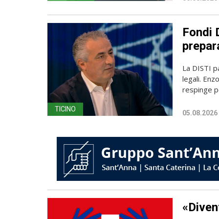
Fondi D
prepara
La DISTI pa
legali. Enz
respinge p
TICINO
05.08.2026
«Diven