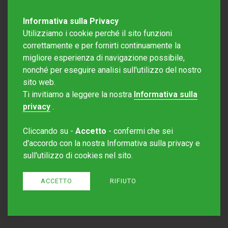
Informativa sulla Privacy
Utilizziamo i cookie perché il sito funzioni
correttamente e per fornirti continuamente la
migliore esperienza di navigazione possibile,
nonché per eseguire analisi sull'utilizzo del nostro
sito web.
Redazione Mattinonline
Ti invitiamo a leggere la nostra
Informativa sulla
Editore Rotostampa SA
redazione@mattinonline.ch
privacy
.
Normativa Privacy (GDPR)
Cliccando su -
Accetto
- confermi che sei
Sito creato da
Redesign
d'accordo con la nostra Informativa sulla privacy e
sull'utilizzo di cookies nel sito.
ACCETTO
RIFIUTO