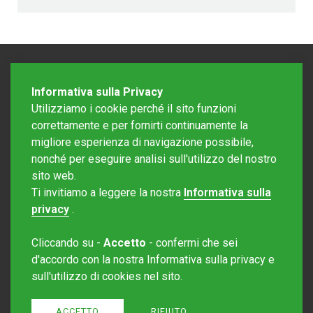
Informativa sulla Privacy
Utilizziamo i cookie perché il sito funzioni
correttamente e per fornirti continuamente la
migliore esperienza di navigazione possibile,
nonché per eseguire analisi sull'utilizzo del nostro
sito web.
Redazione Mattinonline
Ti invitiamo a leggere la nostra
Informativa sulla
Editore Rotostampa SA
redazione@mattinonline.ch
privacy
.
Normativa Privacy (GDPR)
Cliccando su -
Accetto
- confermi che sei
Sito creato da
Redesign
d'accordo con la nostra Informativa sulla privacy e
sull'utilizzo di cookies nel sito.
ACCETTO
RIFIUTO